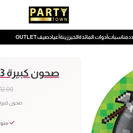
نتجات بدون ضريبة القيمة المضافة
حتى نهاية الشهر
| فقط 
اد
مناسبات
أدوات المائدة
الخبز
زينة
أعياد
صيف
OUTLET
صحون كبيرة 23 سم حفلة جمينج
12.00
صحون كبيرة 23 سم حفلة جمي
8
متوف