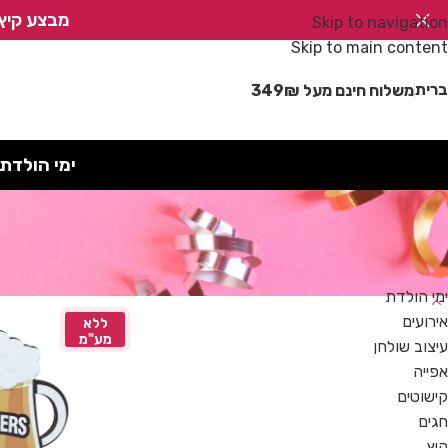
מבצע קיץ!
Skip to navigation
Skip to main content
רית
משלוח חינם מעל 349₪
ימי הולדת
קטגוריות
ימי הולדת
אירועים
ללא
מע"מ
עיצוב שולחן
אפייה
קישוטים
חגים
קיץ