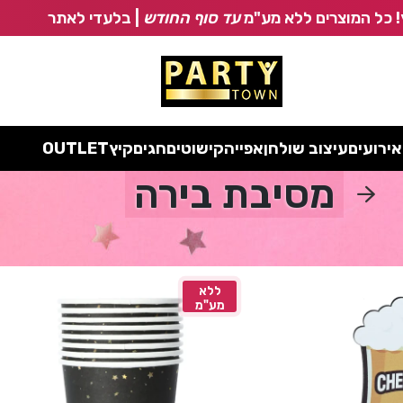
 כל המוצרים ללא מע"מ
עד סוף החודש
| בלעדי לאתר
אירועים
עיצוב שולחן
אפייה
קישוטים
חגים
קיץ
OUTLET
מסיבת בירה
ה
ללא
מע"מ