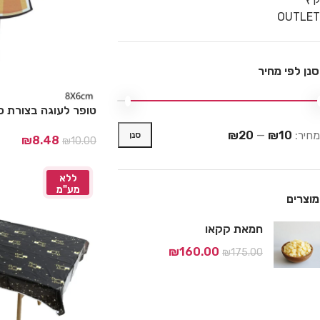
OUTLET
סנן לפי מחיר
טופר לעוגה בצורת כ
מחיר:
₪10
—
₪20
סנן
₪
8.48
₪
10.00
ללא
מע"מ
מוצרים
חמאת קקאו
₪
160.00
₪
175.00