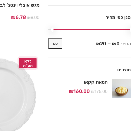
מגש אובלי וינטג' לבן
סנן לפי מחיר
₪
6.78
₪
8.00
מחיר:
₪0
—
₪20
סנן
ללא
מע"מ
מוצרים
חמאת קקאו
₪
160.00
₪
175.00