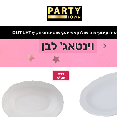
 כל המוצרים ללא מע"מ
עד סוף החודש
| בלעדי לאתר
אירועים
עיצוב שולחן
אפייה
קישוטים
חגים
קיץ
OUTLET
וינטאג' לבן
ה
ללא
מע"מ