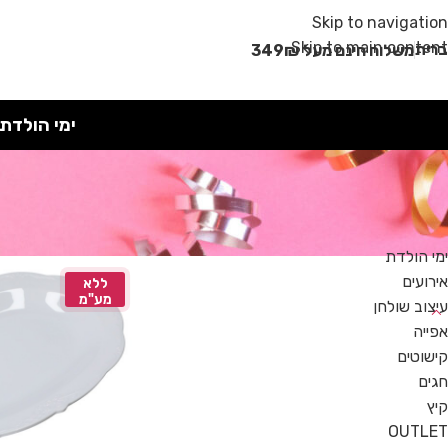
מבצע קיץ!
Skip to navigation
Skip to main content
רית
משלוח חינם מעל 349₪
ימי הולדת
קטגוריות
ימי הולדת
אירועים
ללא
מע"מ
עיצוב שולחן
אפייה
קישוטים
חגים
קיץ
OUTLET