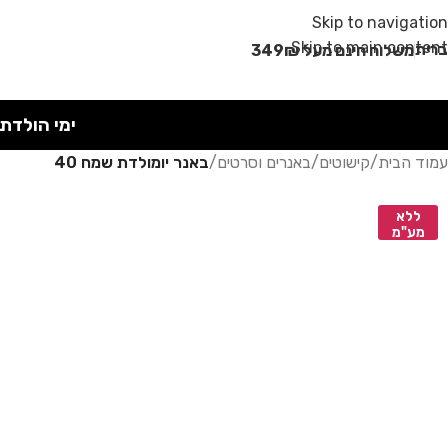
מבצע קיץ!
Skip to navigation
Skip to main content
רית
משלוח חינם מעל 349₪
ימי הולדת
עמוד הבית
/
קישוטים
/
באנרים וסרטים
/
באנר יומולדת שמח 40
ללא
מע"מ