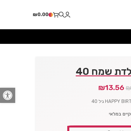
₪
0.00
דת שמח 40
₪
13.56
פתח סרגל
קיים במלאי