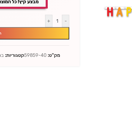
מבצע קיץ! כל המוצר
+
-
ה
מק"ט:
59859-40
קטגוריות:
בא