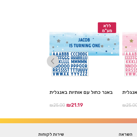
ללא
ללא
מע"מ
מע"מ
 באנגלית
באנר כחול עם אותיות באנגלית
₪
21.19
₪
25.00
₪
25.00
17
השראה
שירות לקוחות