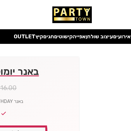
 כל המוצרים ללא מע"מ
עד סוף החודש
| בלעדי לאתר
אירועים
עיצוב שולחן
אפייה
קישוטים
חגים
קיץ
OUTLET
באנר יומול
₪
16.00
באנר HAPPY BIRTHDAY גיל 40