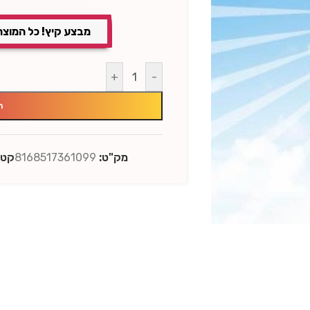
מבצע קיץ! כל המוצר
+
-
ה
מק"ט:
8168517361099
קטג