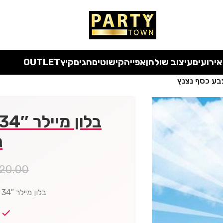
 כל המוצרים ללא מע"מ
עד סוף החודש
| בלעדי לאתר
אירועים
עיצוב שולחן
אפייה
קישוטים
חגים
קיץ
OUTLET
נ
20.00
בלון מיילר 34″ ספרה 0 צבע כסף נצנץ