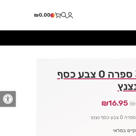
₪
0.00
בלון מיילר 34″ ספרה 0 צבע כסף
צנץ
פתח סרגל
₪
16.95
₪
קיים במלאי