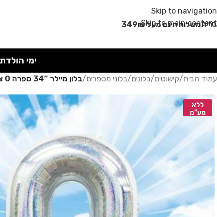
מבצע קיץ!
Skip to navigation
Skip to main content
רית
משלוח חינם מעל 349₪
ימי הולדת
עמוד הבית
/
קישוטים
/
בלונים
/
בלוני מספרים
/
בלון מיילר 34″ ספרה 0 צבע כסף נצנץ
ללא
מע"מ