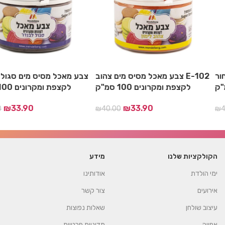
שחור
צבע מאכל מסיס מים צהוב E-102
צבע מאכל מסיס מים סג
לקצפת ומקרונים 100 סמ"ק
לקצפת ומקרונים 100 סמ"ק
₪
33.90
₪
33.90
₪
40.00
₪
40.
הקולקציות שלנו
מידע
ימי הולדת
אודותינו
אירועים
צור קשר
עיצוב שולחן
שאלות נפוצות
אפייה
מדיניות פרטיות