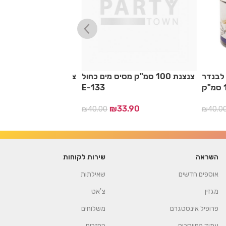
ול לבנדר
צנצנת 100 סמ"ק מסיס מים כחול
צנצנת 100 ס
E-133
.90
₪
33.90
₪
40.00
₪
40.00
השראה
שירות לקוחות
אוספים חדשים
שאילתות
מגזין
צ'אט
פרופיל אינסטגרם
משלוחים
עמוד הפייסבוק
החזרות