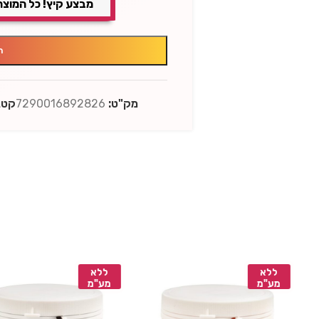
מבצע קיץ! כל המוצר
ה
מק"ט:
7290016892826
קטגו
ללא
ללא
מע"מ
מע"מ