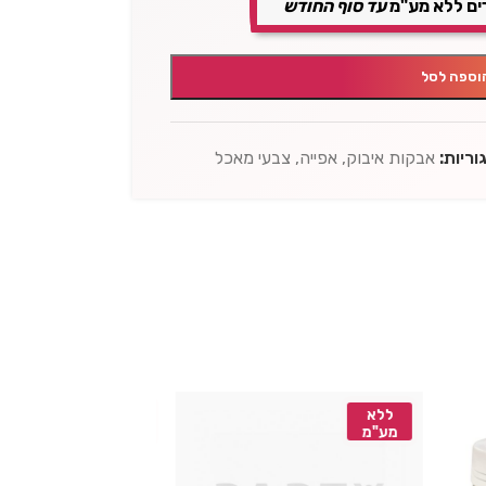
ים ללא מע"מ
עד סוף החודש
וספה לסל
ריות:
אבקות איבוק
,
אפייה
,
צבעי מאכל
ללא
ללא
מע"מ
מע"מ