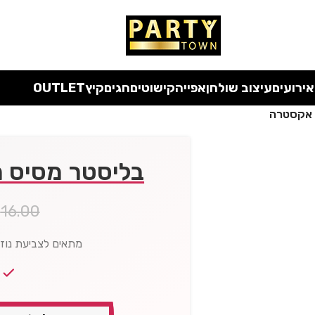
 כל המוצרים ללא מע"מ
עד סוף החודש
| בלעדי לאתר
אירועים
עיצוב שולחן
אפייה
קישוטים
חגים
קיץ
OUTLET
 אקסטרה
בליסטר מסיס 
₪
16.00
מתאים לצביעת נוזל