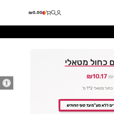
₪
0.00
ים כחול מטאלי
₪
10.17
₪
פתח סרגל
חול מטאלי 2*1 מ'
ים ללא מע"מ
עד סוף החודש