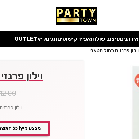
 כל המוצרים ללא מע"מ
עד סוף החודש
| בלעדי לאתר
אירועים
עיצוב שולחן
אפייה
קישוטים
חגים
קיץ
OUTLET
וילון פרנזים כחול מטאלי
וילון פרנז
12.00
וילון פרנזים כ
מבצע קיץ! כל המוצר