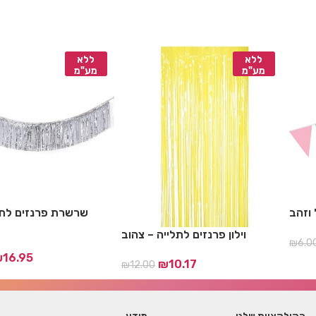
ללא
ללא
מע"מ
מע"מ
וזהב
שרשרת פרנזים לתל
וילון פרנזים לתלייה – צהוב
₪
6.0
₪
16.95
₪
10.17
₪
12.00