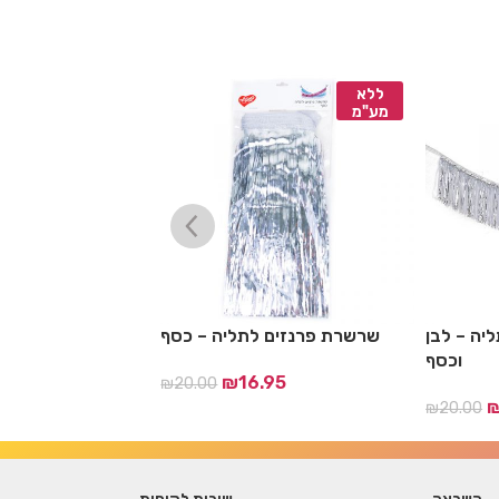
ללא
ללא
מע"מ
מע"מ
יה – לבן
שרשרת פרנזים לתליה – כסף
וילון פ
וכסף
17
₪
16.95
₪
20.00
₪
20.00