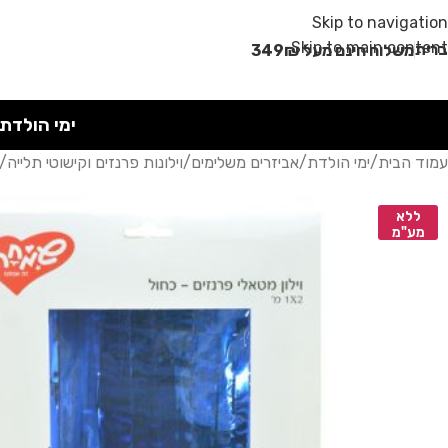
מבצע קיץ!
Skip to navigation
Skip to main content
רית
משלוח חינם מעל 349₪
ימי הולדת
עמוד הבית
/
ימי הולדת
/
אביזרים משלימים
/
וילונות פרנזים וקישוטי תלייה
/
ללא
מע"מ