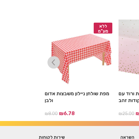
ללא
ללא
מע"מ
מע"מ
 ורוד עם
מפת שולחן ניילון משבצות אדום
מפת שולחן יו
ודות זהב
ולבן
3
₪
6.78
₪
8.00
₪
25.00
השראה
שירות לקוחות