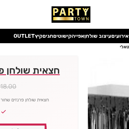
 כל המוצרים ללא מע"מ
עד סוף החודש
| בלעדי לאתר
אירועים
עיצוב שולחן
אפייה
קישוטים
חגים
קיץ
OUTLET
טאלי
חצאית שולחן פ
₪
18.00
חצאית שולחן פרנזים שחור מטאלי אורך 20