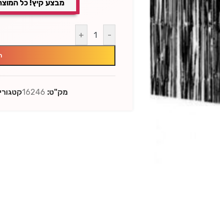
מבצע קיץ! כל המוצר
+
-
ה
מק"ט:
16246
קטגוריו