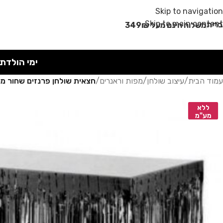
מבצע קיץ!
Skip to navigation
Skip to main content
רית
משלוח חינם מעל 349₪
ימי הולדת
עמוד הבית
/
עיצוב שולחן
/
מפות וראנרים
/
חצאית שולחן פרנזים שחור מ
ללא
מע"מ