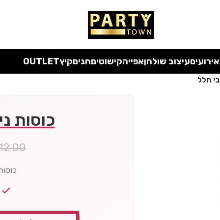
 כל המוצרים ללא מע"מ
עד סוף החודש
| בלעדי לאתר
אירועים
עיצוב שולחן
אפייה
קישוטים
חגים
קיץ
OUTLET
בי חלל
כוסות ני
12.00
כוסות 