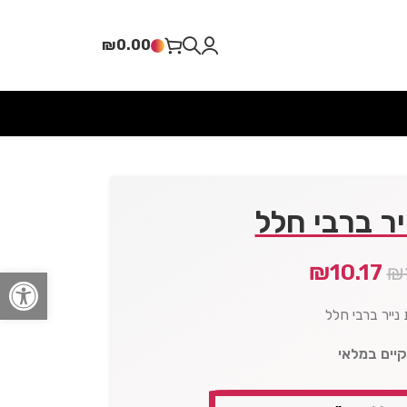
₪
0.00
יר ברבי חלל
₪
10.17
₪
פתח סרגל
נייר ברבי חלל
קיים במלאי