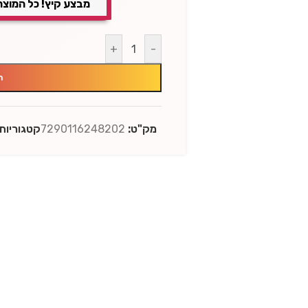
מבצע קיץ! כל המוצר
+
-
ה
מק"ט:
7290116248202
קטגוריות: