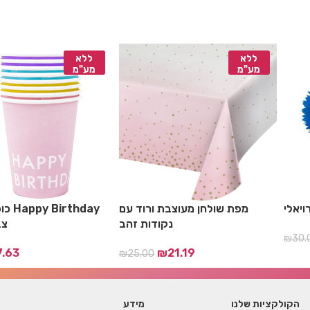
ללא
ללא
מע"מ
מע"מ
ויאלי
מפת שולחן מעוצבת ורוד עם
כוסות
נקודות זהב
צב
₪
30.
7.63
₪
21.19
₪
25.00
הקולקציות שלנו
מידע