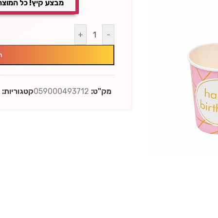
מבצע קיץ! כל המוצר
+
-
ה
מק"ט:
059000493712
קטגוריות:
י