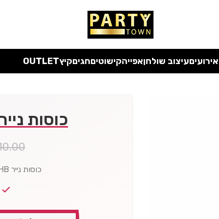
 כל המוצרים ללא מע"מ
עד סוף החודש
| בלעדי לאתר
אירועים
עיצוב שולחן
אפייה
קישוטים
חגים
קיץ
OUTLET
כוסות נייר ו
10.00
כוסות נייר HB ורוד וזהב ארוז 10 יח'