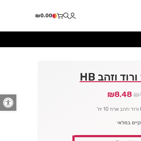
₪
0.00
רוד וזהב HB
₪
8.48
₪
פתח סרגל
קיים במלאי