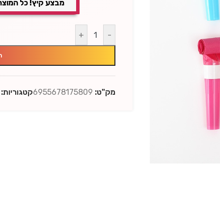
מבצע קיץ! כל המוצר
+
-
ה
מק"ט:
6955678175809
קטגוריות: