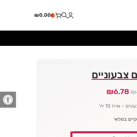
₪
0.00
 צבעוניים
₪
6.78
₪
פתח סרגל
ים – ארוז 10 יח'
קיים במלאי