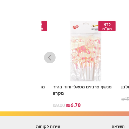
ללא
ללא
מע"מ
מע"מ
כלת ולבן
מנשף פרנזים מטאלי ורוד בהיר
מנשף פרנזים מטאל
מקרון
8
₪
15.00
₪
6.78
₪
8.00
השראה
שירות לקוחות