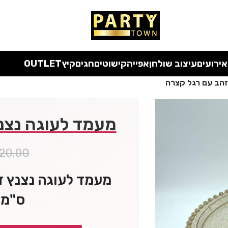
 כל המוצרים ללא מע"מ
עד סוף החודש
| בלעדי לאתר
אירועים
עיצוב שולחן
אפייה
קישוטים
חגים
קיץ
OUTLET
זהב עם רגל קצרה
מעמד לעוגה נצנ
20.00
ס"מ ק