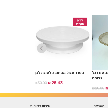
ללא
ללא
מע"מ
מע"מ
ב עם רגל
סטנד עגול מסתובב לעוגה לבן
מעמד לעוגה שקוף
גבוהה
₪
25.43
₪
30.00
.19
₪
20.00
השראה
שירות לקוחות