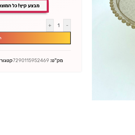
מבצע קיץ! כל המוצר
+
-
ה
מק"ט:
7290115952469
קטגורי