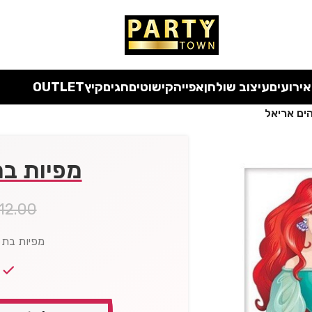
 כל המוצרים ללא מע"מ
עד סוף החודש
| בלעדי לאתר
אירועים
עיצוב שולחן
אפייה
קישוטים
חגים
קיץ
OUTLET
ים אריאל
מפיות בת
12.00
מפיות בת הים