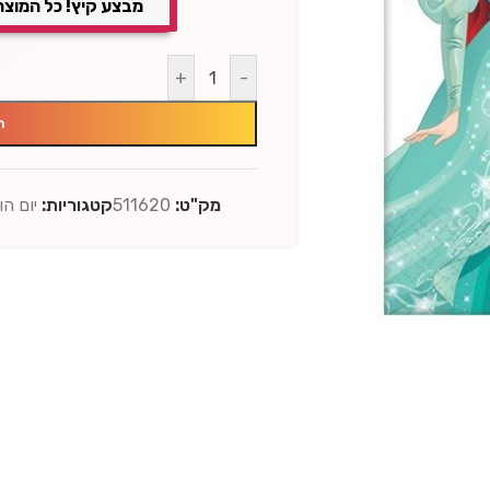
מבצע קיץ! כל המוצר
+
-
ה
מק"ט:
511620
קטגוריות:
יום ה