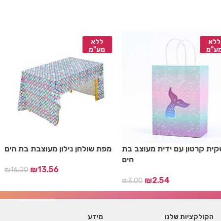
ללא
ללא
מע"מ
מע"מ
אל בת
שקית קרטון עם ידית מעוצב בת
מפת שולחן נילון מעוצב
הים
הים
₪
13.56
₪
2.54
₪
3.00
₪
12.
הקולקציות שלנו
מידע