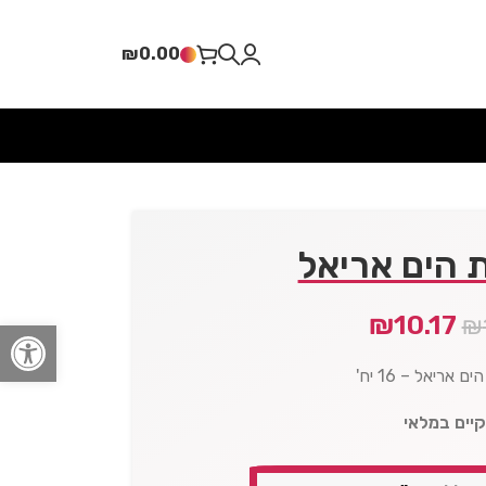
₪
0.00
 הים אריאל
₪
10.17
₪
פתח סרגל
 אריאל – 16 יח'
קיים במלאי