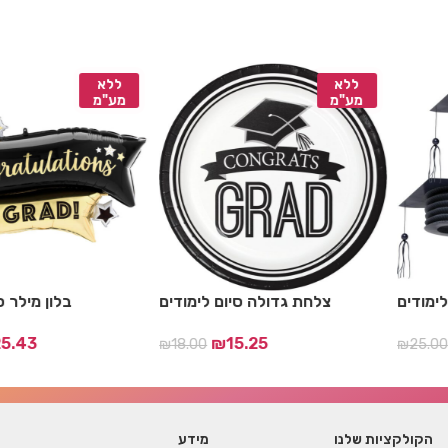
ללא
ללא
מע"מ
מע"מ
ודים
קישוט תלייה כובעי סיום לימודים
צלחת גדולה סיום
₪
15.25
₪
21.19
₪
25.00
₪
15.
הקולקציות שלנו
מידע