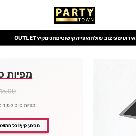
 כל המוצרים ללא מע"מ
עד סוף החודש
| בלעדי לאתר
אירועים
עיצוב שולחן
אפייה
קישוטים
חגים
קיץ
OUTLET
מפיות סי
15.00
מפיות סיום לימודים – 
מבצע קיץ! כל המוצר