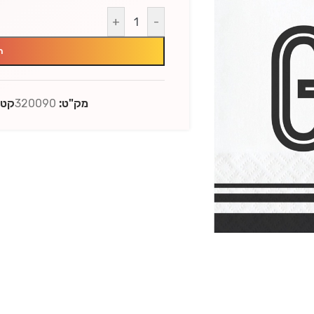
+
-
ה
מק"ט:
320090
קטג