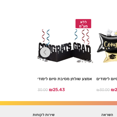
ללא
ללא
מע"מ
מע"מ
 לימודים
בלון מילר סיום לימודים
אמצע שולחן מסיבת 
.43
₪
25.43
₪
30.00
₪
18.00
השראה
שירות לקוחות