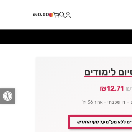
₪
0.00
ום לימודים
₪
12.71
₪
פתח סרגל
דו שכבתי – ארוז 36 יח'
ים ללא מע"מ
עד סוף החודש