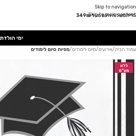
מבצע קיץ!
Skip to navigation
Skip to main content
רית
משלוח חינם מעל 349₪
ימי הולדת
עמוד הבית
/
אירועים
/
סיום לימודים
/
מפיות סיום לימודים
ללא
מע"מ