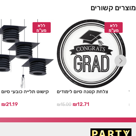
מוצרים קשורים
ללא
ללא
מע"מ
מע"מ
ץ
פלייסמנט זהב נצנץ
צלחת קטנה סיום לימ
₪
12.71
₪
38.14
00
₪
45.00