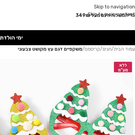
מבצע קיץ!
Skip to navigation
Skip to main content
רית
משלוח חינם מעל 349₪
ימי הולדת
עמוד הבית
/
חגים
/
קריסמס
/
משקפיים דגם עץ מקושט צבעוני
ללא
מע"מ