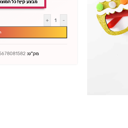
מבצע קיץ! כל המוצר
+
-
ה
מק"ט:
5678081582