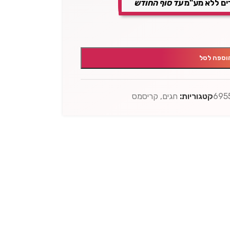
ים ללא מע"מ
עד סוף החודש
וספה לסל
695
קטגוריות:
חגים
,
קריסמס