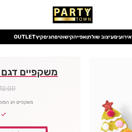
 כל המוצרים ללא מע"מ
עד סוף החודש
| בלעדי לאתר
אירועים
עיצוב שולחן
אפייה
קישוטים
חגים
קיץ
OUTLET
משקפיים דגם 
12.00
משקפיים חג המול