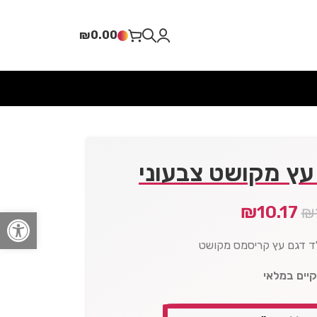
₪
0.00
עץ מקושט צבעוני
₪
10.17
₪
פתח סרגל
ד דגם עץ קריסמס מקושט
קיים במלאי