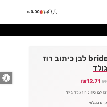
₪
0.00
סט בלון bride to be לבן כיתוב רוז
ולד
פתח סרגל
₪
12.71
₪
קיים במלאי