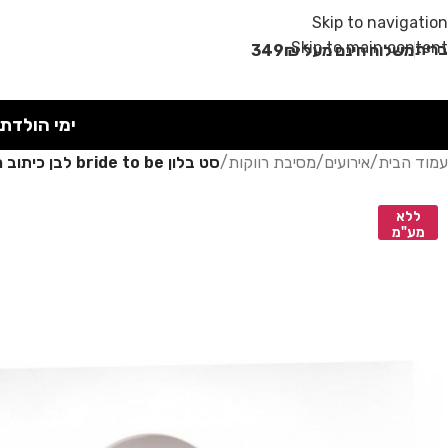
מבצע קיץ!
Skip to navigation
Skip to main content
רית
משלוח חינם מעל 349₪
ימי הולדת
עמוד הבית
/
אירועים
/
מסיבת רווקות
/
סט בלון bride to be לבן כיתוב רוז גולד
ללא
מע"מ