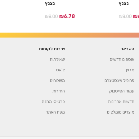
נצנץ
נצנץ
.90
₪
6.78
₪
₪
8.00
₪
8.00
השראה
שירות לקוחות
אוספים חדשים
שאילתות
מגזין
צ'אט
פרופיל אינסטגרם
משלוחים
עמוד הפייסבוק
החזרות
חדשות אחרונות
כרטיסי מתנה
מוצרים מומלצים
מפת האתר