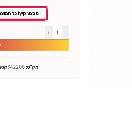
מבצע קיץ! כל המוצר
+
-
ה
מק"ט:
342208
קטגו