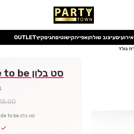
 כל המוצרים ללא מע"מ
עד סוף החודש
| בלעדי לאתר
אירועים
עיצוב שולחן
אפייה
קישוטים
חגים
קיץ
OUTLET
ג
15.00
סט בלון bride to be לבן כיתוב רוז גולד 5 יח'