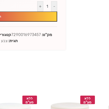
+
-
ה
מק"ט:
7290016973457
קטגוריו
תגית:
צבע ג’ל
ללא
ללא
מע"מ
מע"מ