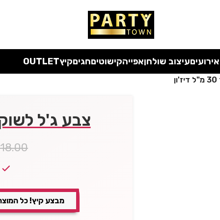
אירועים
עיצוב שולחן
אפייה
קישוטים
חגים
קיץ
OUTLET
ן
צבע ג'ל לשוקולד 30 מ"ל 
₪
18.00
מבצע קיץ! כל המוצר