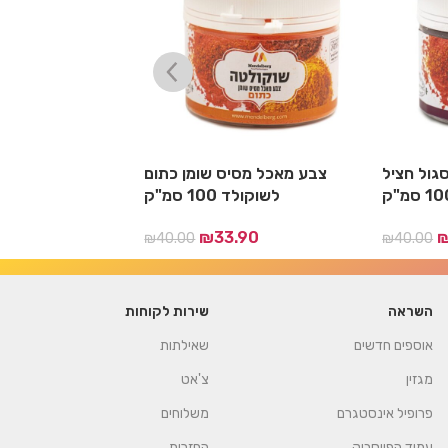
גול חציל
צבע מאכל מסיס שומן כתום
צבע מאכל מסי
לשוקולד 100 סמ"ק
לשוקולד 100
.90
₪
33.90
₪
40.00
₪
40.00
השראה
שירות לקוחות
אוספים חדשים
שאילתות
מגזין
צ'אט
פרופיל אינסטגרם
משלוחים
עמוד הפייסבוק
החזרות