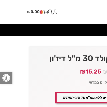
₪
0.00
דיז'ון
₪
15.25
פתח סרגל
קיים במלאי
ים ללא מע"מ
עד סוף החודש