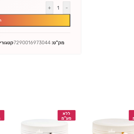
+
-
ה
מק"ט:
7290016973044
קטגוריו
ללא
ללא
מע"מ
מע"מ