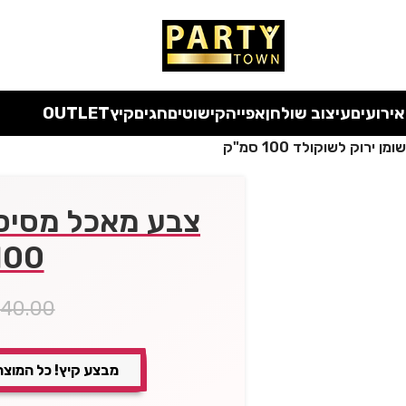
 כל המוצרים ללא מע"מ
עד סוף החודש
| בלעדי לאתר
אירועים
עיצוב שולחן
אפייה
קישוטים
חגים
קיץ
OUTLET
ירוק לשוקולד 100 סמ"ק
צבע מאכל מסיס 
100 סמ"
40.00
מבצע קיץ! כל המוצר