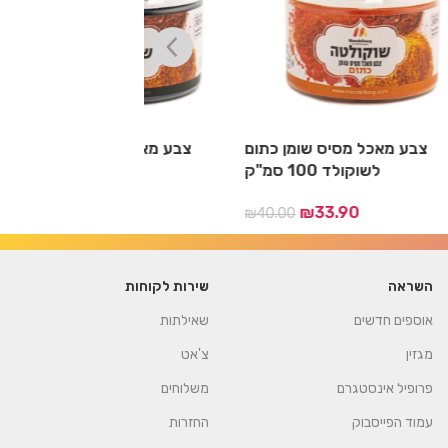
גול חציל
צבע מאכל מסיס שומן כתום
צבע מאכל מסי
לשוקולד 100 סמ"ק
לשוקולד 100
.90
₪
33.90
₪
40.00
₪
40.00
השראה
שירות לקוחות
אוספים חדשים
שאילתות
מגזין
צ'אט
פרופיל אינסטגרם
משלוחים
עמוד הפייסבוק
החזרות