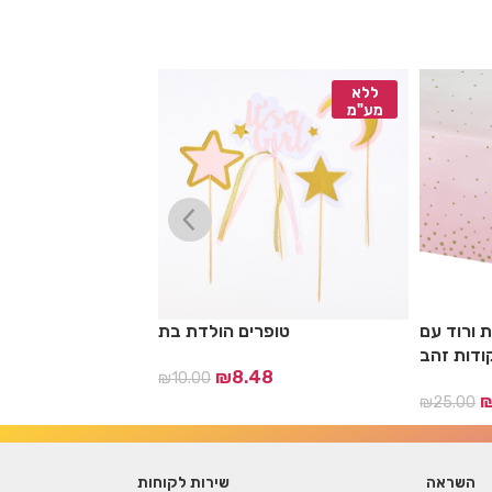
ללא
ללא
מע"מ
מע"מ
 ורוד עם
טופרים הולדת בת
ודות זהב
₪
8.48
₪
10.00
17
₪
25.00
השראה
שירות לקוחות