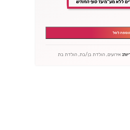
ים ללא מע"מ
עד סוף החודש
וספה לסל
ות:
אירועים
,
הולדת בן/בת
,
הולדת בת