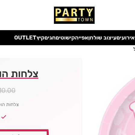
 כל המוצרים ללא מע"מ
עד סוף החודש
| בלעדי לאתר
אירועים
עיצוב שולחן
אפייה
קישוטים
חגים
קיץ
OUTLET
צלחות הו
10.00
צלחות הולדת