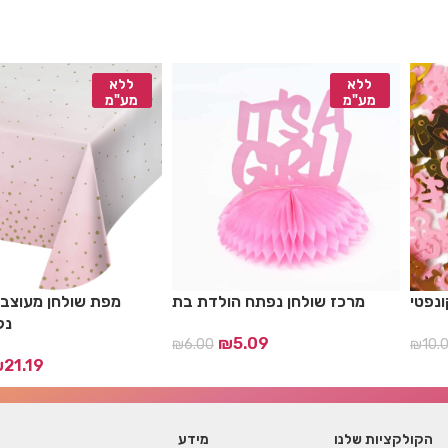
ללא
ללא
מע"מ
מע"מ
מרכז שולחן נפתח הולדת בת
מפת שולחן מעוצבת
נק
₪
5.09
₪
6.00
₪
10.
₪
21.19
הקולקציות שלנו
מידע