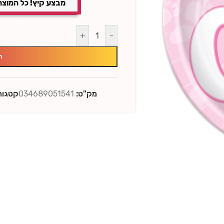
מבצע קיץ! כל המוצר
+
-
ה
מק"ט:
034689051541
קטגורי