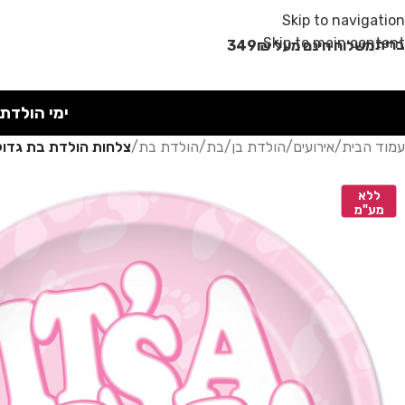
מבצע קיץ!
Skip to navigation
Skip to main content
רית
משלוח חינם מעל 349₪
ימי הולדת
עמוד הבית
/
אירועים
/
הולדת בן/בת
/
הולדת בת
/
צלחות הולדת בת גדול
ללא
מע"מ