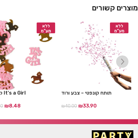
מוצרים קשורים
ללא
ללא
מע"מ
מע"מ
ת
תותח קונפטי – צבע ורוד
קונפטי It's a Girl
₪
8.48
₪
33.90
00
₪
40.00