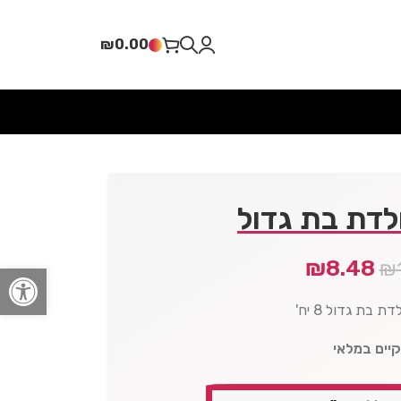
₪
0.00
לדת בת גדול
₪
8.48
₪
פתח סרגל
 בת גדול 8 יח'
קיים במלאי