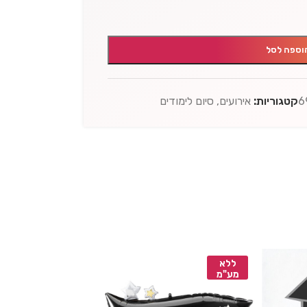
וספה לסל
6
קטגוריות:
אירועים
,
סיום לימודים
ללא
ללא
מע"מ
מע"מ