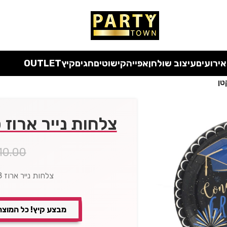
 כל המוצרים ללא מע"מ
עד סוף החודש
| בלעדי לאתר
אירועים
עיצוב שולחן
אפייה
קישוטים
חגים
קיץ
OUTLET
טן
צלחות נייר ארוז 
10.00
צלחות נייר ארוז 8 יח' סט סיום לימודים קטן
מבצע קיץ! כל המוצר