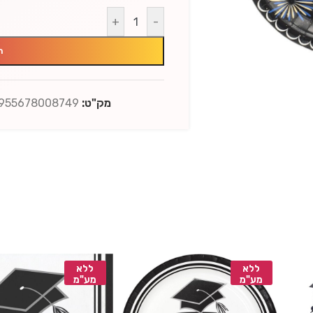
+
-
ה
מק"ט:
955678008749
ללא
ללא
מע"מ
מע"מ