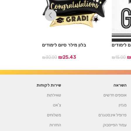
ם לימודים
בלון מילר סיום לימודים
אמצע שולחן מסיבת 
.43
₪
25.43
₪
30.00
₪
15.00
השראה
שירות לקוחות
אוספים חדשים
שאילתות
מגזין
צ'אט
פרופיל אינסטגרם
משלוחים
עמוד הפייסבוק
החזרות