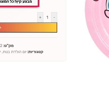
מבצע קיץ! כל המוצר
+
-
ה
מק"ט:
32
קטגוריות:
יום הולדת בנות
,
י