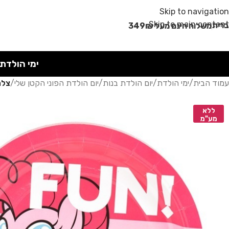
Skip to navigation
Skip to main content
רית
משלוח חינם מעל 349₪
ימי הולדת
עמוד הבית
/
ימי הולדת
/
יום הולדת בנות
/
יום הולדת הפוני הקטן שלי
/
צלח
ללא
מע"מ