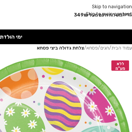
מבצע קיץ!
Skip to navigation
Skip to main content
רית
משלוח חינם מעל 349₪
ימי הולדת
עמוד הבית
/
חגים
/
פסחא
/
צלחת גדולה ביצי פסחא
ללא
מע"מ