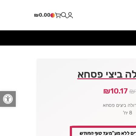
₪
0.00
ה ביצי פסחא
₪
10.17
₪
פתח סרגל
ולה ביצים פסחא
8 יח'
ים ללא מע"מ
עד סוף החודש