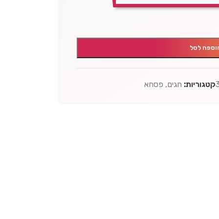
וספה לסל
קטגוריות:
חגים
,
פסחא