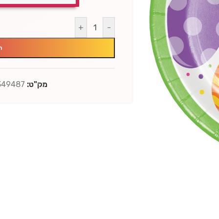
+
-
ה
מק"ט:
349487