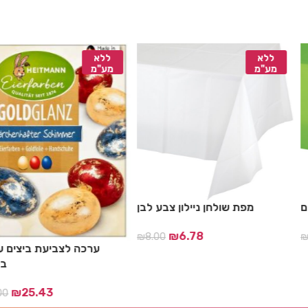
ללא
ללא
מע"מ
מע"מ
 ליים
מפת שולחן ניילון צבע לבן
₪
6.78
₪
8.00
₪
8.0
ערכה לצביעת ביצ
₪
25.43