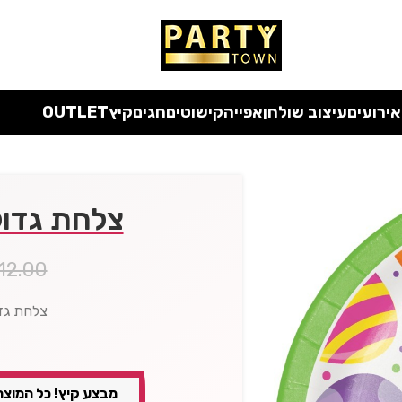
 כל המוצרים ללא מע"מ
עד סוף החודש
| בלעדי לאתר
אירועים
עיצוב שולחן
אפייה
קישוטים
חגים
קיץ
OUTLET
צלחת גדול
12.00
צלחת גד
מבצע קיץ! כל המוצר