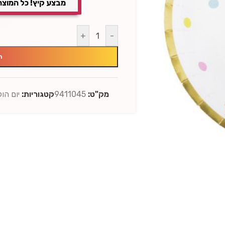
מבצע קיץ! כל המוצר
+
-
ה
מק"ט:
9411045
קטגוריות:
יום הו