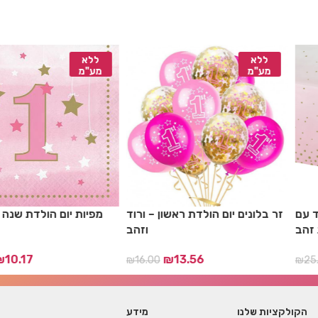
ללא
ללא
מע"מ
מע"מ
ד עם
זר בלונים יום הולדת ראשון – ורוד
מפיות יום הולדת שנה 
 זהב
וזהב
₪
10.17
₪
13.56
₪
16.00
₪
25.
הקולקציות שלנו
מידע