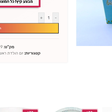
מבצע קיץ! כל המוצר
+
-
ה
מק"ט:
79
קטגוריות:
יום הולדת ראשו