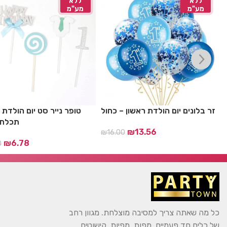
ללא
ללא
מע"מ
מע"מ
ע
מפת שולחן מעוצבת תכלת
זר בלונים יום הולדת ראשון –
ת
ונקודות כסף
₪
13.56
00
₪
21.19
₪
25.00
כל מה שאתה צריך למסיבה מוצלחת. מגוון רחב
של כלים חד פעמיים, מפות, מפיות, קישוטים ..