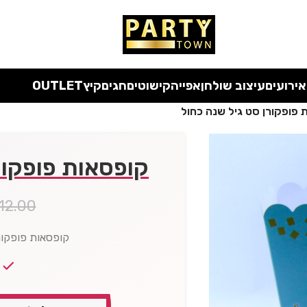
 כל המוצרים ללא מע"מ
עד סוף החודש
| בלעדי לאתר
אירועים
עיצוב שולחן
אפייה
קישוטים
חגים
קיץ
OUTLET
 פופקורן סט גיל שנה כחול
קופסאות פופקור
12.00
קופסאות פופקורן ס