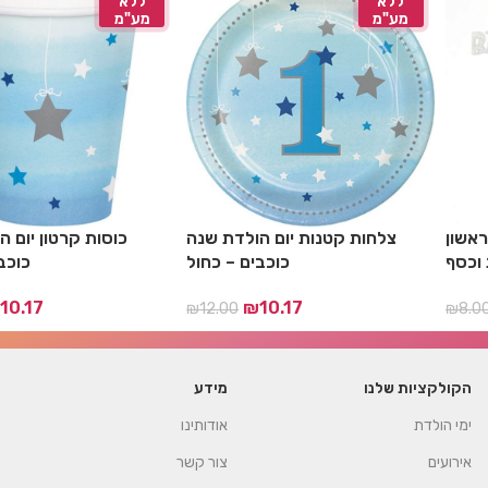
ללא
ללא
מע"מ
מע"מ
 כחול
טופר נייר סט יום הולדת ראשון
צלחות קטנות יום ה
תכלת וכסף
כוכב
₪
16.
₪
10.17
₪
6.78
₪
8.00
הקולקציות שלנו
מידע
ימי הולדת
אודותינו
אירועים
צור קשר