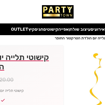
 כל המוצרים ללא מע"מ
עד סוף החודש
| בלעדי לאתר
אירועים
עיצוב שולחן
אפייה
קישוטים
חגים
קיץ
OUTLET
לייה יום הולדת הטרקטור החופר
קישוטי תלייה י
ה
20.00
קישוטי תלייה יו