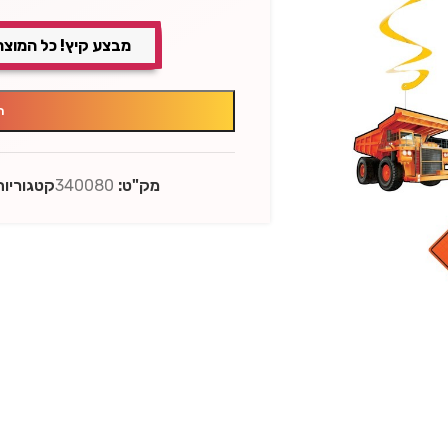
מבצע קיץ! כל המוצר
ה
מק"ט:
340080
קטגוריות