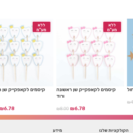
ללא
ללא
מע"מ
מע"מ
כחול
קיסמים לקאפקייק שן ראשונה
קיסמים לקאפקייק ש
ורוד
₪
45.
6.78
₪
6.78
₪
8.00
הקולקציות שלנו
מידע