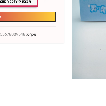
מבצע קיץ! כל המוצר
ה
מק"ט:
955678009548