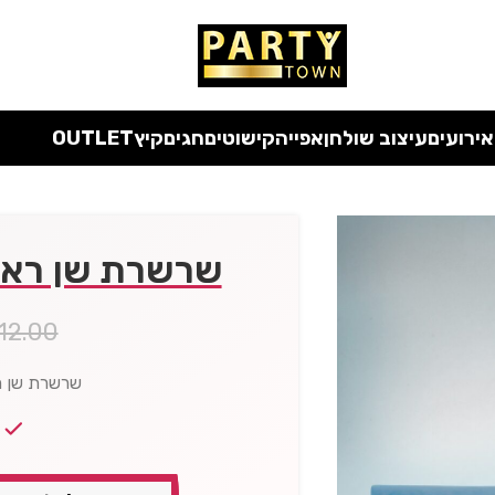
 כל המוצרים ללא מע"מ
עד סוף החודש
| בלעדי לאתר
אירועים
עיצוב שולחן
אפייה
קישוטים
חגים
קיץ
OUTLET
שרשרת שן ראשונה
12.00
שרשרת שן ראש