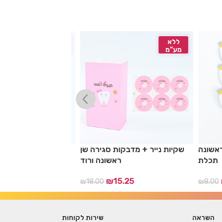
ללא
ללא
מע"מ
מע"מ
ן ראשונה
שקיות נייר + מדבקות סגירה שן
שקיות נייר + מדב
תכלת
ראשונה ורוד
25
₪
15.25
₪
₪
18.00
₪
8.00
השראה
שירות לקוחות