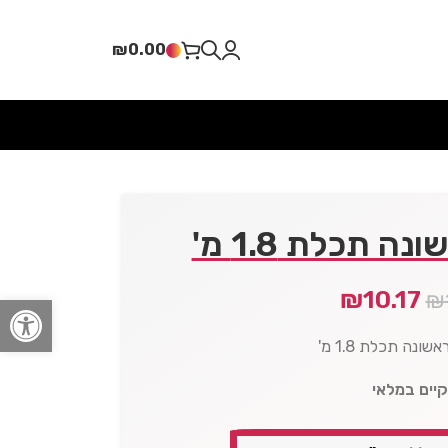
₪
0.00
 תכלת 1.8 מ'
₪
10.17
₪
פתח סרגל
ונה תכלת 1.8 מ'
קיים במלאי