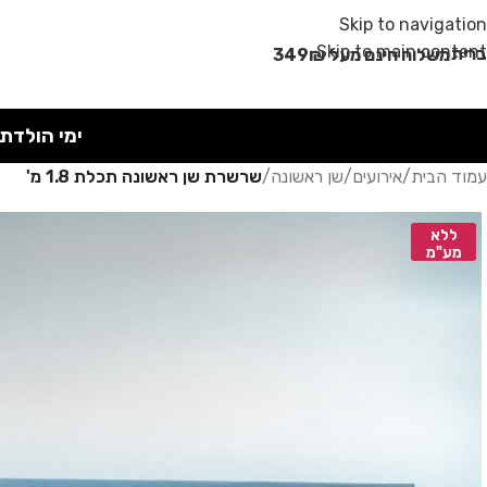
מבצע קיץ!
Skip to navigation
Skip to main content
רית
משלוח חינם מעל 349₪
ימי הולדת
עמוד הבית
/
אירועים
/
שן ראשונה
/
שרשרת שן ראשונה תכלת 1.8 מ'
ללא
מע"מ