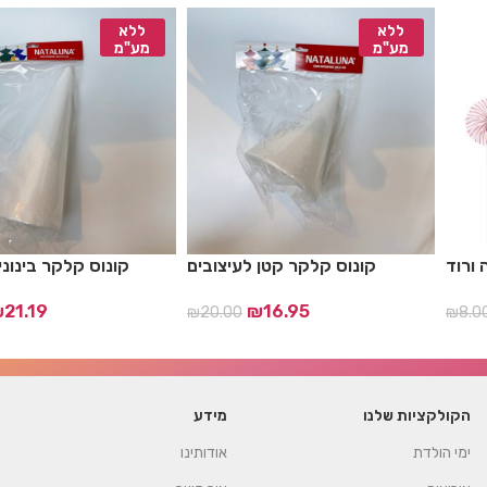
ללא
ללא
מע"מ
מע"מ
 ורוד
קונוס קלקר קטן לעיצובים
קונוס קלקר בינוני
₪
21.19
₪
16.95
₪
20.00
₪
8.0
הקולקציות שלנו
מידע
ימי הולדת
אודותינו