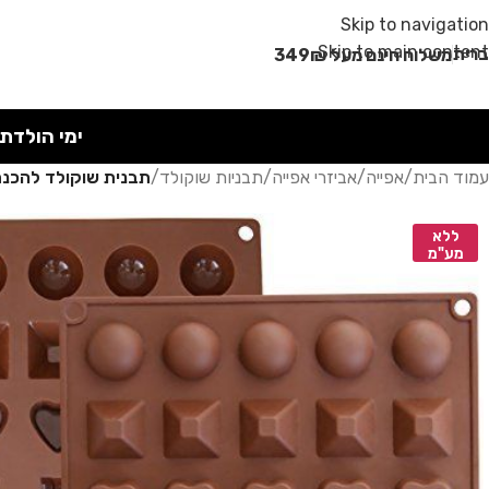
מבצע קיץ!
Skip to navigation
Skip to main content
רית
משלוח חינם מעל 349₪
ימי הולדת
עמוד הבית
/
אפייה
/
אביזרי אפייה
/
תבניות שוקולד
/
תבנית שוקולד להכנת
ללא
מע"מ