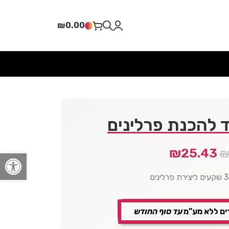
₪
0.00
 להכנת פרלינים
₪
25.43
פתח סרגל
ים ללא מע"מ
עד סוף החודש