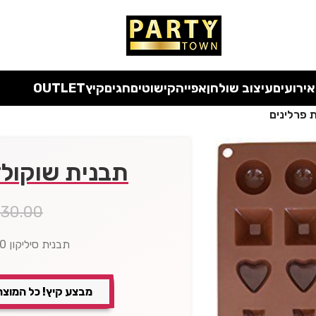
 כל המוצרים ללא מע"מ
עד סוף החודש
| בלעדי לאתר
אירועים
עיצוב שולחן
אפייה
קישוטים
חגים
קיץ
OUTLET
 פרלינים
תבנית שוקולד
₪
30.00
תבנית סיליקון 30 שקעים ליצירת פרלינים
מבצע קיץ! כל המוצר