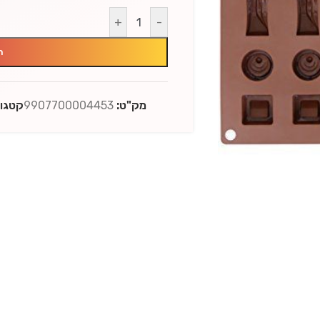
+
-
ה
מק"ט:
9907700004453
קטגור